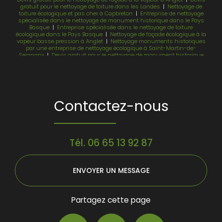
gratuit pour le nettoyage de toiture dans les Landes
|
Nettoyage de
toiture écologique et pas cher à Capbreton
|
Entreprise de nettoyage
spécialisée dans le nettoyage de monument historique dans le Pays
Basque
|
Entreprise spécialisée dans le nettoyage de toiture
écologique dans le Pays Basque
|
Nettoyage de façade écologique à la
vapeur basse pression à Anglet
|
Nettoyage monuments historiques
par une entreprise de nettoyage écologique à Saint-Martin-de-
Seignanx
|
Devis gratuit pour le nettoyage de monument historique
dans les Landes
Contactez-nous
Tél.
06 65 13 92 87
ENVOYER UN MESSAGE
Partagez cette page
Facebook
X
Email