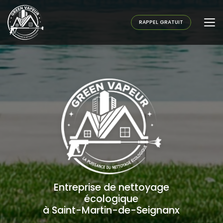
Aller
au
contenu
RAPPEL GRATUIT
principal
Entreprise de nettoyage
écologique
à Saint-Martin-de-Seignanx