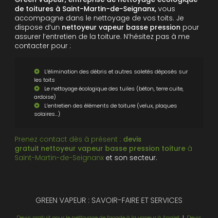
de toitures à Saint-Martin-de-Seignanx,
vous
accompagne dans le nettoyage de vos toits. Je
dispose d’un
nettoyeur vapeur basse pression
pour
assurer l’entretien de la toiture. N’hésitez pas à me
contacter pour :
L’élimination des débris et autres saletés déposés sur
les toits
Le nettoyage écologique des tuiles (béton, terre cuite,
ardoise)
L’entretien des éléments de toiture (velux, plaques
solaires…)
Prenez contact dès à présent :
devis
gratuit
nettoyeur vapeur basse pression toiture
à
Saint-Martin-de-Seignanx
et son secteur.
GREEN VAPEUR : SAVOIR-FAIRE ET SERVICES
Devis gratuit pour le nettoyage de façade à la vapeur à Anglet
|
Devis