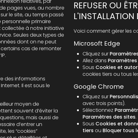
nexion relatives, par
REFUSER OU ÊTR
L'INSTALLATION
sur le site, au temps passé
 personnelle primaire
ve
Voici comment gérer les co
ervice. Seules deux types de
onnées dont on ne peut
Microsoft Edge
ins cas de remonter
Cliquez sur
Paramètres
’IP.
Allez dans
Paramètres
Sous
Cookies et autor
cookies tiers ou tous le
tre des informations
Internet. Il est sous le
Google Chrome
Cliquez sur
Personnali
avec trois points).
meilleur moyen de
Sélectionnez
Paramètr
ettent souvent d’éviter la
Paramètres des sites
.
 questions, mais aussi de
Sous
Cookies et donné
tiers
ou
Bloquer tous 
te, les “cookies”
s plus détaillées et