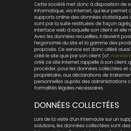
Cette société met donc à disposition de so
informatique, via Internet, qui leur permet d
supports online des données statistiques 
sont par la suite restituées de façon agrégée et anonyme dans une
interface web à laquelle son client et ell
Avec les données recueillies, il devient pos
l’ergonomie du site et la gamme des produi
proposés. Ce service est donc utilisé aussi
créé le site que par son client (cf.
mentions
créé ce site Internet rappelle à son client qu’il doit égal
procéder, pour les données collectées et don
propriétaire, aux déclarations de traitem
personnelles auprès des administrations 
formalités légales nécessaires.
DONNÉES COLLECTÉES
Lors de la visite d’un Internaute sur un sup
solutions, les données collectées sont de