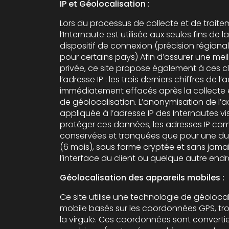
IP et Géolocalisation :
Lors du processus de collecte et de traite
l’Internaute est utilisée aux seules fins de
dispositif de connexion (précision régionale
pour certains pays) Afin d’assurer une meilleure protection de la vie
privée, ce site propose également à ces c
l’adresse IP : les trois derniers chiffres de l
immédiatement effacés après la collecte et avan
de géolocalisation. L’anonymisation de l’a
appliquée à l’adresse IP des Internautes vis
protéger ces données, les adresses IP co
conservées et tronquées que pour une durée limitée dans le temps
(6 mois), sous forme cryptée et sans jamais
l’interface du client ou quelque autre endro
Géolocalisation des appareils mobiles :
Ce site utilise une technologie de géoloca
mobile basés sur les coordonnées GPS, tro
la virgule. Ces coordonnées sont converti