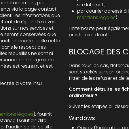
 ponctuellement, par
site Internet ;
ents via la page contact
par courrier adressé à l
mentions légales
)
ttent de répondre à vos
tions sur nos services et
L’internaute peut égalemen
prestataire direct.
fonction pour laquelle cette
s dans le respect des
BLOCAGE DES C
illies ne sont ni
ersonnel en charge de la
Dans tous les cas, l’Interna
ées est restreint et est
sont stockés sur son ordinate
filtrer, de les refuser et de l
ectée à votre insu.
Comment détruire les fichi
ordinateur ?
Suivez les étapes ci-dessou
ntions légales
), fournit
Windows
stance (solution dite
l’audience de ce site.
Ouvrez l'Explorateur de 