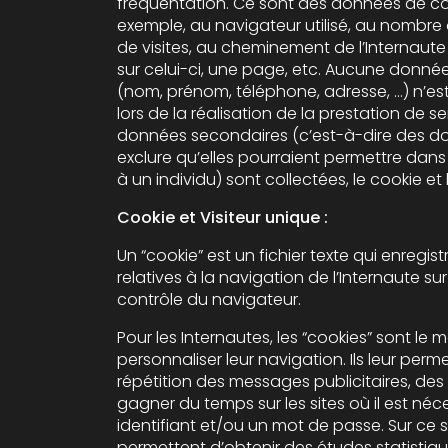
fréquentation. Ce sont des données de con
exemple, au navigateur utilisé, au nombre de pages vues, au nombre
de visites, au cheminement de l’Internaute 
sur celui-ci, une page, etc. Aucune donnée
(nom, prénom, téléphone, adresse, …) n’est collectée à notre initiati
lors de la réalisation de la prestation de s
données secondaires (c’est-à-dire des d
exclure qu’elles pourraient permettre dans certa
à un individu) sont collectées, le cookie et l
Cookie et Visiteur unique :
Un “cookie” est un fichier texte qui enregis
relatives à la navigation de l’Internaute sur 
contrôle du navigateur.
Pour les Internautes, les “cookies” sont le 
personnaliser leur navigation. Ils leur perm
répétition des messages publicitaires, des
gagner du temps sur les sites où il est nécessaire d’entrer un
identifiant et/ou un mot de passe. Sur ce si
permettent d’obtenir des études statistique