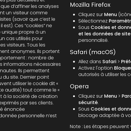
Mozilla Firefox
que d’affiner les analyses
Cliquez sur
Menu
(icône
sites (savoir que c’est le
Sélectionnez
Paramètr
l est). Ces “cookies” ne
Sous
Cookies et donné
et les données de site
un cas utilisés pour
personnalisé.
es visiteurs. Tous les
Safari (macOS)
anonymes. Ils portent
omportement : nombre de
Allez dans
Safari
>
Pré
res informations nécessaires
Activez l'option
Bloquer
rnautes. Ils permettent
autorisés à utiliser les 
ent utiliser le cookie dit «
Opera
 site audité) tout comme le «
Cliquez sur
Menu
>
Par
sécurité
.
exprimés par ses clients.
Sous
Cookies et donné
ité énoncée
blocage adaptée à vos
onnée personnelle n’est
Note : Les étapes peuvent 