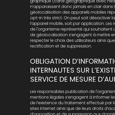
graphique (carte géographique avec heatmap) ; elles
n’apparaissent donc jamais en clair dans l’
géolocalisation des appareils mobiles ré
opt-in très strict. On peut soit désactiver 
l’appareil mobile, soit par application. Le
de l'organisme représenté qui souhaitent ut
de géolocalisation s’engagent à mettre e
respecter le choix des utilisateurs ainsi que leur droit d’accès, de
rectification et de suppression.
OBLIGATION D’INFORMAT
INTERNAUTES SUR L’EXIS
SERVICE DE MESURE D’AU
Les responsables publication de l'organis
mentions légales s’engagent à informer les
de l’existence du traitement effectué par 
sites internet ainsi que de leurs droits d’accès, de rectification,
d’opposition et de suppression aux donné