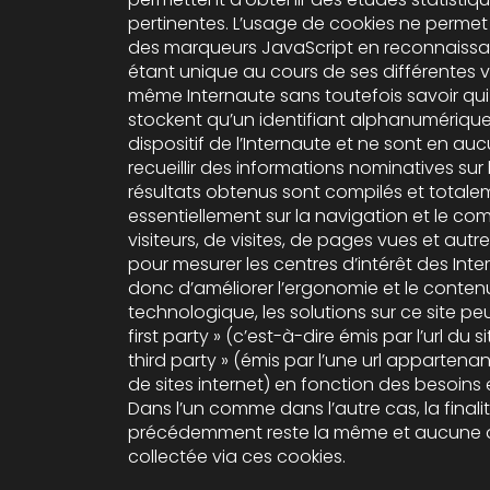
pertinentes. L’usage de cookies ne permet 
des marqueurs JavaScript en reconnaissant un visiteur comme
étant unique au cours de ses différentes vi
même Internaute sans toutefois savoir qui i
stockent qu’un identifiant alphanumérique unique propre à un
dispositif de l’Internaute et ne sont en auc
recueillir des informations nominatives sur l
résultats obtenus sont compilés et totalement 
essentiellement sur la navigation et le c
visiteurs, de visites, de pages vues et aut
pour mesurer les centres d’intérêt des Inte
donc d’améliorer l’ergonomie et le contenu du site. Dernier point
technologique, les solutions sur ce site peuv
first party » (c’est-à-dire émis par l’url du
third party » (émis par l’une url appartenant à la société de création
de sites internet) en fonction des besoins 
Dans l’un comme dans l’autre cas, la final
précédemment reste la même et aucune d
collectée via ces cookies.