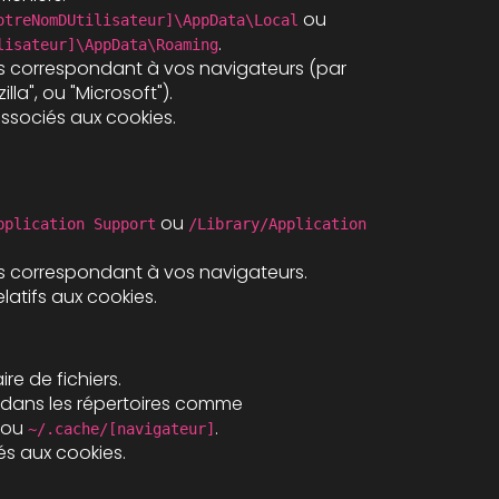
ou
otreNomDUtilisateur]\AppData\Local
.
lisateur]\AppData\Roaming
s correspondant à vos navigateurs (par
lla", ou "Microsoft").
associés aux cookies.
ou
pplication Support
/Library/Application
s correspondant à vos navigateurs.
elatifs aux cookies.
re de fichiers.
s dans les répertoires comme
ou
.
~/.cache/[navigateur]
iés aux cookies.