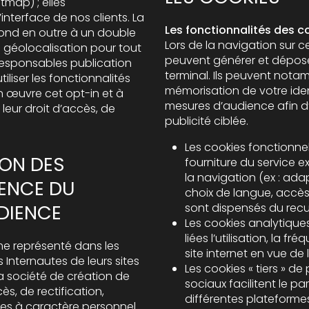
interface de nos clients. La
Les fonctionnalités des coo
pond en outre à un double
Lors de la navigation sur ce
la géolocalisation pour tout
peuvent générer et déposer
s responsables publication
terminal. Ils peuvent notam
iliser les fonctionnalités
mémorisation de votre identifiant), établir des sta
n œuvre cet opt-in et à
mesures d’audience afin d’a
publicité ciblée.
Les cookies fonctionnel
ION DES
fourniture du service e
la navigation (ex : ada
TENCE DU
choix de langue, accès à un espace perso
DIENCE
sont dispensés du rec
Les cookies analytique
liées l’utilisation, la 
me représenté dans les
site internet en vue de l
 Internautes de leurs sites
Les cookies « tiers » d
la société de création de
sociaux facilitent le pa
différentes plateformes
es à caractère personnel