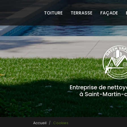
Navigation principale
Aller
au
TOITURE
TERRASSE
FAÇADE
contenu
principal
Entreprise de netto
à Saint-Martin-
Accueil
Cookies