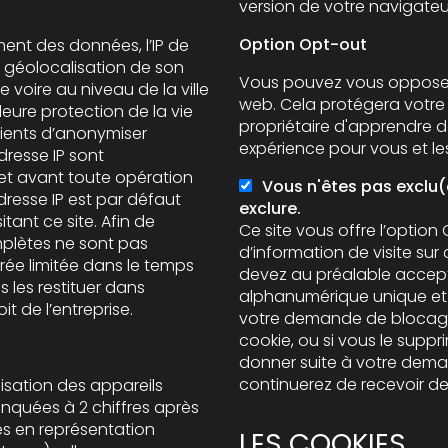
version de votre navigateu
Option Opt-out
ment des données, l’IP de
 la géolocalisation de son
Vous pouvez vous opposer a
 voire au niveau de la ville
web. Cela protégera votre
propriétaire d'apprendre d
lients d’anonymiser
expérience pour vous et les 
’adresse IP sont
t toute opération
Vous n'êtes pas exclu
dresse IP est par défaut
exclure.
itant ce site. Afin de
Ce site vous offre l’option
mplètes ne sont pas
d’information de visite sur 
devez au préalable accepte
 les restituer dans
alphanumérique unique et aléatoire, afin d
it de l’entreprise.
votre demande de blocage 
cookie, ou si vous le supp
donner suite à votre dema
continuerez de rece
lisation des appareils
nquées à 2 chiffres après
es en représentation
LES COOKIES