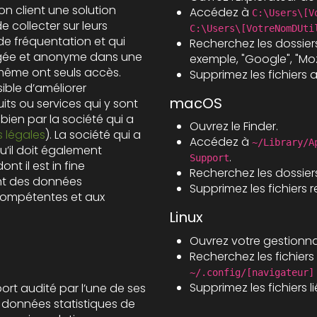
n client une solution
Accédez à
C:\Users\[V
e collecter sur leurs
C:\Users\[VotreNomDUti
de fréquentation et qui
Recherchez les dossier
exemple, "Google", "Mozi
e même ont seuls accès.
Supprimez les fichiers 
sible d’améliorer
macOS
ts ou services qui y sont
 bien par la société qui a
Ouvrez le Finder.
 légales
). La société qui a
Accédez à
~/Library/A
ement
.
Support
t il est in fine
Recherchez les dossier
ent des données
Supprimez les fichiers r
compétentes et aux
Linux
Ouvrez votre gestionnai
Recherchez les fichier
~/.config/[navigateur]
Supprimez les fichiers l
port audité par l’une de ses
s données statistiques de