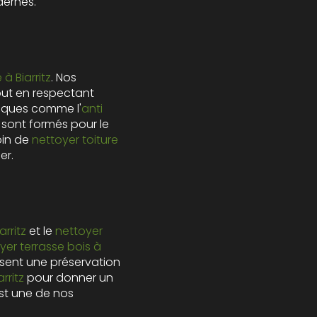
dernes.
Z
à Biarritz
. Nos
out en respectant
fiques comme l'
anti
 sont formés pour le
oin de
nettoyer toiture
er.
rritz
et le
nettoyer
yer terrasse bois à
sent une préservation
rritz
pour donner un
st une de nos