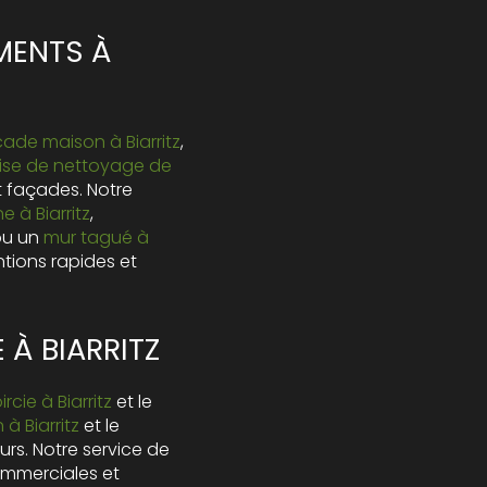
MENTS À
ade maison à Biarritz
,
rise de nettoyage de
t façades. Notre
 à Biarritz
,
u un
mur tagué à
ntions rapides et
À BIARRITZ
cie à Biarritz
et le
à Biarritz
et le
urs. Notre service de
mmerciales et