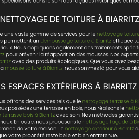
s spécialisons dans le soin des façades historiques et mo
 NETTOYAGE DE TOITURE À BIARRIT
e une vaste gamme de services pour le
nettoyage toiture 
es permettent un
demoussage toiture à Biarritz
efficace t
tériaux. Nous appliquons également des traitements spéci
itz
pour prévenir la réapparition des mousses. Nos experts
rritz
avec des produits écologiques. Que vous ayez bes
 la
mousse toiture à Biarritz
, nous sommes là pour vous aid
S ESPACES EXTÉRIEURS À BIARRITZ
us offrons des services tels que le
nettoyage terrasse à Bia
vous possédez une terrasse en bois, nous réalisons le
netto
terrasse bois à Biarritz
avec soin. Nos méthodes garantis
iaux. En outre, nous proposons le
nettoyage façade à Bia
arence de votre maison. Le
nettoyage extérieur à Biarritz
e
que votre propriété reste belle et bien entretenue.