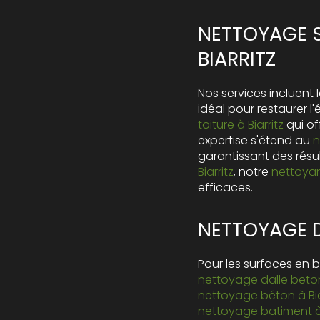
NETTOYAGE S
BIARRITZ
Nos services incluent 
idéal pour restaurer 
toiture à Biarritz
qui of
expertise s'étend au
n
garantissant des résu
Biarritz
, notre
nettoyant
efficaces.
NETTOYAGE D
Pour les surfaces en b
nettoyage dalle beton 
nettoyage béton à Bia
nettoyage batiment à 