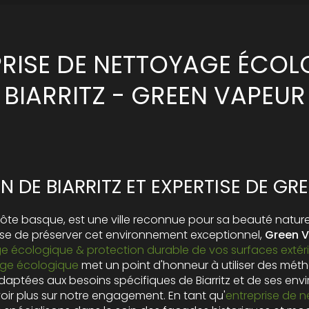
PRISE DE NETTOYAGE ÉCOL
BIARRITZ - GREEN VAPEUR
N DE BIARRITZ ET EXPERTISE DE GR
la côte basque, est une ville reconnue pour sa beauté natur
use de préserver cet environnement exceptionnel,
Green 
e écologique & protection durable de vos surfaces extér
age écologique
met un point d'honneur à utiliser des mé
daptées aux besoins spécifiques de Biarritz et de ses env
ir plus sur notre engagement. En tant qu'
entreprise de 