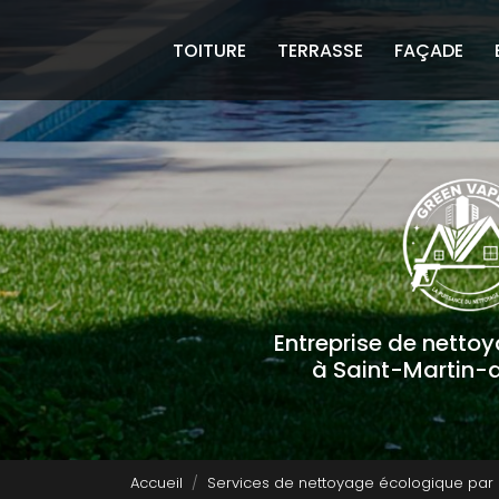
Navigation principale
Aller
au
TOITURE
TERRASSE
FAÇADE
contenu
principal
Entreprise de netto
à Saint-Martin-
Accueil
Services de nettoyage écologique par