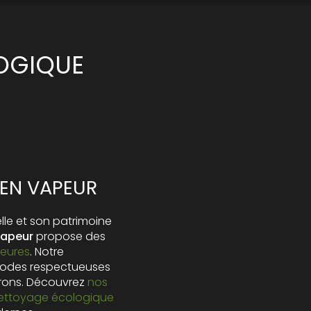
OGIQUE
EEN VAPEUR
elle et son patrimoine
Vapeur
propose des
ieures
. Notre
thodes respectueuses
irons. Découvrez
nos
nettoyage écologique