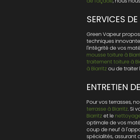
de façade
, nous nou
SERVICES DE
Green Vapeur propos
techniques innovant
l'intégrité de vos ma
mousse toiture à Biarr
traitement toiture à Bia
à Biarritz
ou de traiter
ENTRETIEN DE
Pour vos terrasses, no
terrasse à Biarritz
. Si 
Biarritz
et le
nettoyage 
optimale de vos matér
coup de neuf à l'app
spécialités, assurant 