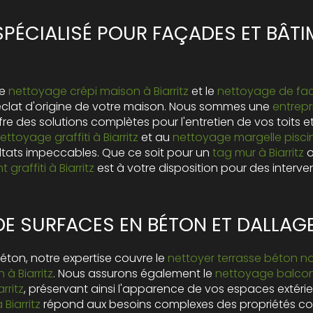
PÉCIALISÉ POUR FAÇADES ET BÂTI
le
nettoyage crépi maison à Biarritz
et le
nettoyage de fac
l'éclat d'origine de votre maison. Nous sommes une
entrep
fre des solutions complètes pour l'entretien de vos toits e
ettoyage graffiti à Biarritz
et au
nettoyage margelle piscine
ltats impeccables. Que ce soit pour un
tag mur à Biarritz
o
 graffiti à Biarritz
est à votre disposition pour des interve
E SURFACES EN BÉTON ET DALLAGE 
éton, notre expertise couvre le
nettoyer terrasse béton noir
à Biarritz
. Nous assurons également le
nettoyage balcon 
rritz
, préservant ainsi l'apparence de vos espaces extérie
Biarritz
répond aux besoins complexes des propriétés co