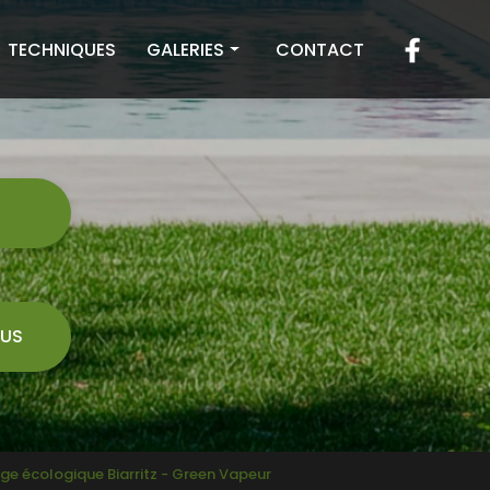
TECHNIQUES
GALERIES
CONTACT
Toiture
Façade
Terrasse
7
US
ge écologique Biarritz - Green Vapeur