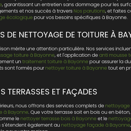
e
, garantissant un entretien sans dommage pour les surfa
ements et nos succès à travers
Nos parutions
, et faites
age écologique
pour vos besoins spécifiques à Bayonne.
S DE NETTOYAGE DE TOITURE À B
ison mérite une attention particulière. Nos services incluen
sage toiture à Bayonne
, et l'application de
anti mousse t
lement un
traitement toiture à Bayonne
pour assurer la dur
rts sont formés pour
nettoyer toiture à Bayonne
tout en pr
ES TERRASSES ET FAÇADES
rieurs, nous offrons des services complets de
nettoyage 
se à Bayonne
. Que votre terrasse soit en bois ou en béton
 comme le
nettoyer terrasse bois à Bayonne
et le
nettoyage
es s'étendent également au
nettoyage façade à Bayonne