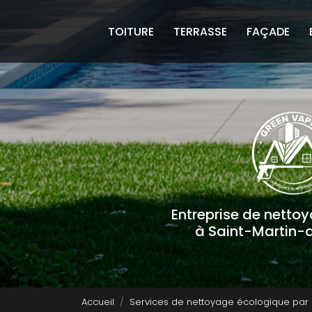
Navigation principale
Aller
au
TOITURE
TERRASSE
FAÇADE
contenu
principal
Entreprise de netto
à Saint-Martin-
Accueil
Services de nettoyage écologique par