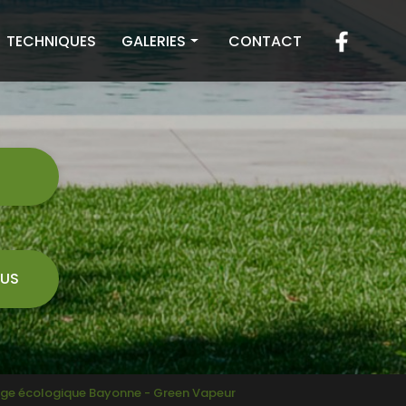
TECHNIQUES
GALERIES
CONTACT
Toiture
Façade
Terrasse
7
US
age écologique Bayonne - Green Vapeur