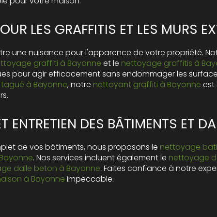
e pour votre maison.
OUR LES GRAFFITIS ET LES MURS E
 être une nuisance pour l'apparence de votre propriété. No
ttoyage graffiti à Bayonne
et le
nettoyage graffitis à Ba
ques pour agir efficacement sans endommager les surface
 tagué à Bayonne
, notre
nettoyant graffiti à Bayonne
est 
rs.
T ENTRETIEN DES BÂTIMENTS ET D
mplet de vos bâtiments, nous proposons le
nettoyage bat
 Bayonne
. Nos services incluent également le
nettoyage da
age dalle beton à Bayonne
. Faites confiance à notre expe
maison à Bayonne
impeccable.