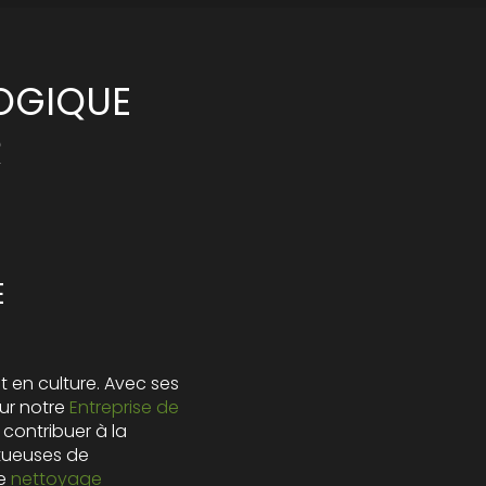
OGIQUE
R
E
t en culture. Avec ses
ur notre
Entreprise de
contribuer à la
tueuses de
le
nettoyage