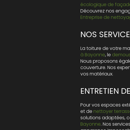
écologique de façad
Découvrez nos engag
Entreprise de nettoy
NOS SERVICE
La toiture de votre ma
à Bayonne
, le
demous
Nous proposons éga
couverture. Nos expe
vos matériaux.
ENTRETIEN D
Pour vos espaces exté
et de
nettoyer terras
solutions adaptées,
Bayonne
. Nos servic