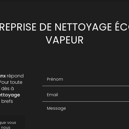
NTREPRISE DE NETTOYAGE É
VAPEUR
Prénom
anx
répond
 Pour toute
 dès à
Email
nettoyage
 brefs
Message :
 que vous
s nous