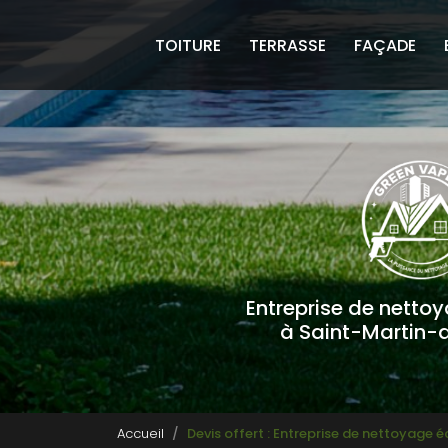
Navigation principale
Aller
au
TOITURE
TERRASSE
FAÇADE
contenu
principal
Entreprise de netto
à Saint-Martin-
Accueil
Devis offert : Entreprise de nettoyage 