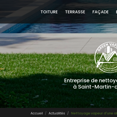
Navigation principale
Aller
au
TOITURE
TERRASSE
FAÇADE
contenu
principal
Entreprise de netto
à Saint-Martin-
Accueil
Actualités
Nettoyage vapeur d'une al