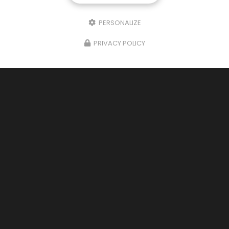
PERSONALIZE
PRIVACY POLICY
Entreprise de nettoyage écologique
à Saint-Martin-de-Seignanx
265 route de l'Adour
40390 Saint-Martin-de-Seignanx
06 65 13 92 87