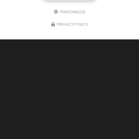
PERSONALIZE
PRIVACY POLICY
Entreprise de nettoyage écologique
à Saint-Martin-de-Seignanx
265 route de l'Adour
40390 Saint-Martin-de-Seignanx
06 65 13 92 87