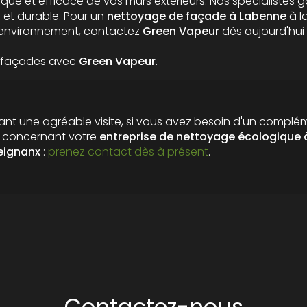
que et efficace de vos murs extérieurs. Nos spécialistes 
 et durable. Pour un
nettoyage de façade à Labenne
à l
l’environnement, contactez
Green Vapeur
dès aujourd'hui
s façades avec
Green Vapeur
.
nt une agréable visite, si vous avez besoin d'un complé
n concernant votre
entreprise de nettoyage écologique
à
eignanx
:
prenez contact dès à présent
.
Contactez-nous