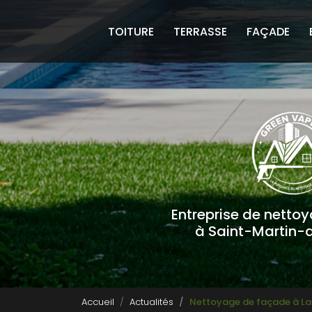
Navigation principale
Aller
au
TOITURE
TERRASSE
FAÇADE
contenu
principal
Entreprise de netto
à Saint-Martin-
Accueil
Actualités
Nettoyage de façade à L