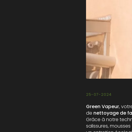
25-07-2024
Green Vapeur
, vot
de
nettoyage de f
Grâce à notre tech
salissures, mousses 