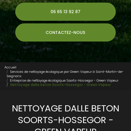
06 65 13 92 87
CONTACTEZ-NOUS
Accueil
Services de nettoyage écologique par Green Vapeur à Saint-Martin-de-
Seignanx
Entreprise de nettoyage écologique Soorts-Hossegor - Green Vapeur
Nettoyage dalle beton Soorts-Hossegor - Green Vapeur
NETTOYAGE DALLE BETON
SOORTS-HOSSEGOR -