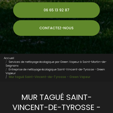
06 65 13 92 87
CONTACTEZ-NOUS
Accueil
Services de nettoyage écologique par Green Vapeur à Saint-Martin-de-
Seignanx
Entreprise de nettoyage écologique Saint-Vincent-de-Tyrosse - Green
Vapeur
Mur tagué Saint-Vincent-de-Tyrosse - Green Vapeur
MUR TAGUÉ SAINT-
VINCENT-DE-TYROSSE -