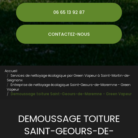
06 65 13 92 87
CONTACTEZ-NOUS
Accueil
Services de nettoyage écologique par Green Vapeur à Saint-Martin-de-
Seignanx
Entreprise de nettoyage écologique Saint-Geours-de-Maremne - Green
Vapeur
Demoussage toiture Saint-Geours-de-Maremne - Green Vapeur
DEMOUSSAGE TOITURE
SAINT-GEOURS-DE-