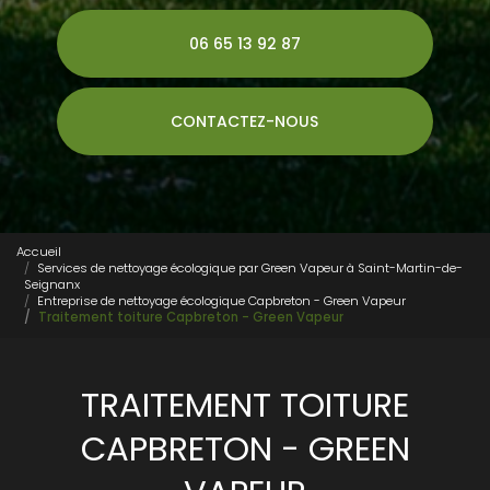
06 65 13 92 87
CONTACTEZ-NOUS
Accueil
Services de nettoyage écologique par Green Vapeur à Saint-Martin-de-
Seignanx
Entreprise de nettoyage écologique Capbreton - Green Vapeur
Traitement toiture Capbreton - Green Vapeur
TRAITEMENT TOITURE
CAPBRETON - GREEN