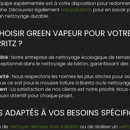
équipe expérimentée est à votre disposition pour redonne
igine. Découvrez également
nos parutions
pour en savoir p
n nettoyage durable.
HOISIR GREEN VAPEUR POUR VOTR
RITZ ?
ité :
Notre
entreprise de nettoyage écologique de terras
xceptionnel dans le nettoyage de béton, garantissant des
ité :
Nous respectons les normes les plus strictes pour ass
que ce soit pour le
mousse toiture à Biarritz
ou le nettoyag
nt :
La satisfaction de nos clients est notre priorité. Nous
suivi attentif pour chaque projet.
S ADAPTÉS À VOS BESOINS SPÉCIF
n de
nettoyer terrasse bois à Biarritz
ou de réaliser un
netto