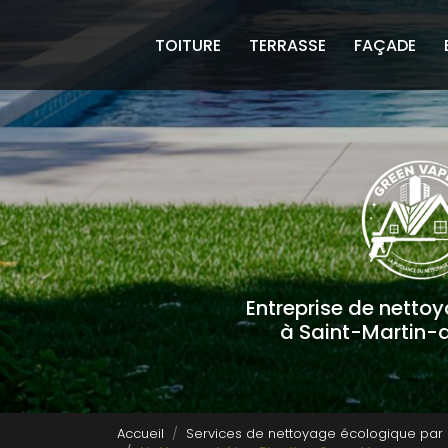
Navigation principale
Aller
au
TOITURE
TERRASSE
FAÇADE
contenu
principal
Entreprise de netto
à Saint-Martin-
Accueil
Services de nettoyage écologique par