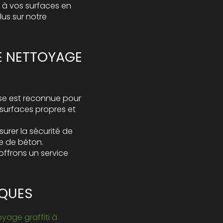
r à vos surfaces en
lus sur notre
E NETTOYAGE
se
est reconnue pour
 surfaces propres et
urer la sécurité de
e de béton.
 offrons un service
IQUES
yage graffiti à