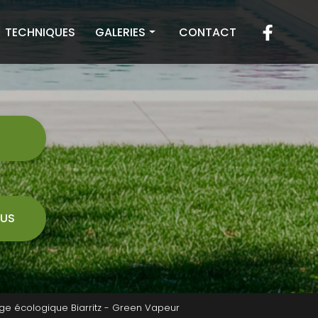
TECHNIQUES
GALERIES
CONTACT
Toiture
Façade
Terrasse
7
US
ge écologique Biarritz - Green Vapeur