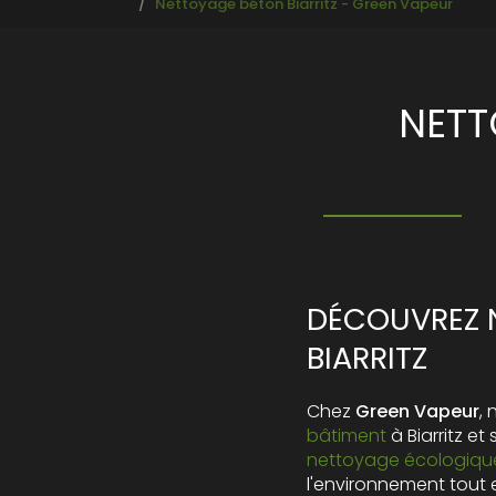
Nettoyage béton Biarritz - Green Vapeur
NETT
DÉCOUVREZ N
BIARRITZ
Chez
Green Vapeur
,
bâtiment
à Biarritz e
nettoyage écologique
l'environnement tout 