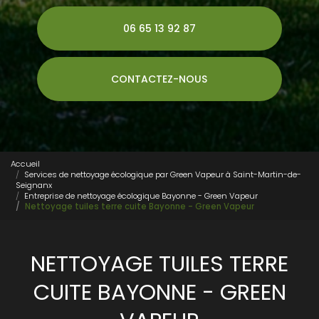
06 65 13 92 87
CONTACTEZ-NOUS
Accueil
Services de nettoyage écologique par Green Vapeur à Saint-Martin-de-
Seignanx
Entreprise de nettoyage écologique Bayonne - Green Vapeur
Nettoyage tuiles terre cuite Bayonne - Green Vapeur
NETTOYAGE TUILES TERRE
CUITE BAYONNE - GREEN