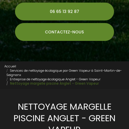
06 65 13 92 87
CONTACTEZ-NOUS
Accueil
Services de nettoyage écologique par Green Vapeur à Saint-Martin-de-
Seignanx
Entreprise de nettoyage écologique Anglet - Green Vapeur
Nettoyage margelle piscine Anglet - Green Vapeur
NETTOYAGE MARGELLE
PISCINE ANGLET - GREEN